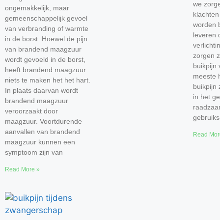
we zorge
ongemakkelijk, maar
klachten
gemeenschappelijk gevoel
worden b
van verbranding of warmte
leveren 
in de borst. Hoewel de pijn
verlicht
van brandend maagzuur
zorgen z
wordt gevoeld in de borst,
buikpijn
heeft brandend maagzuur
meeste h
niets te maken het het hart.
buikpijn 
In plaats daarvan wordt
in het ge
brandend maagzuur
raadzaam
veroorzaakt door
gebruiks
maagzuur. Voortdurende
aanvallen van brandend
Read Mor
maagzuur kunnen een
symptoom zijn van
Read More »