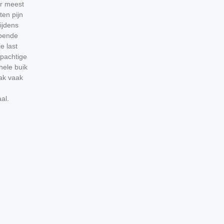
r meest
en pijn
tijdens
mpende
e last
pachtige
 hele buik
aak vaak
al.