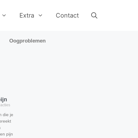
Extra
Contact
Oogproblemen
ijn
acties
n die je
preekt
n
en pijn