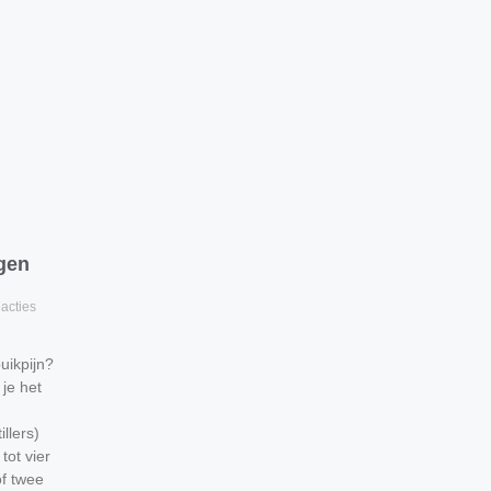
gen
acties
uikpijn?
je het
llers)
ot vier
f twee