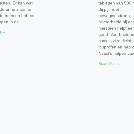
lasten. Er kan wat
tabletten van 500 m
de urine zitten en
Bij pijn met
te mensen hebben
bewegingsdrang,
mpen in de
bijvoorbeeld bij ee
niersteen helpt ee
e »
goed. Voorbeelden
nsaid’s zijn: diclof
ibuprofen en napr
Nsaid’s helpen va
Read More »