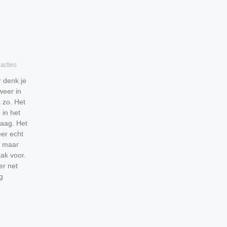
acties
 denk je
eer in
 zo. Het
 in het
maag. Het
eer echt
, maar
aak voor.
er net
g