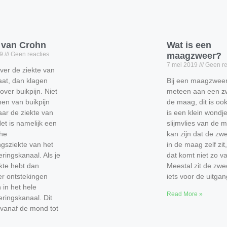
e van Crohn
Wat is een
19
Geen reacties
maagzweer?
7 mei 2019
Geen re
over de ziekte van
at, dan klagen
Bij een maagzweer
ver buikpijn. Niet
meteen aan een zw
men van buikpijn
de maag, dit is ook
aar de ziekte van
is een klein wondje
et is namelijk een
slijmvlies van de 
che
kan zijn dat de zw
ngsziekte van het
in de maag zelf zit
eringskanaal. Als je
dat komt niet zo v
kte hebt dan
Meestal zit de zwe
r ontstekingen
iets voor de uitgan
 in het hele
Read More »
teringskanaal. Dit
 vanaf de mond tot