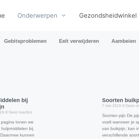
me
Onderwerpen
Gezondsheidwinkel
Gebitsproblemen
Eelt verwijderen
Aambeien
ddelen bij
Soorten buikp
jn
7 mei 2019
Geen re
019
Geen reacties
Soorten pijn De pij
 pagina tonen we
voelt wanneer je s
 hulpmiddelen bij
van buikpijn, kan i
n. Daarmee kunnen
verschillende soort