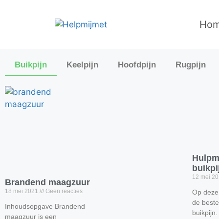
Ho
Buikpijn
Keelpijn
Hoofdpijn
Rugpijn
Hulpmi
buikpi
12 mei 2
Brandend maagzuur
18 mei 2021
Geen reacties
Op deze
de beste
Inhoudsopgave Brandend
buikpij
maagzuur is een