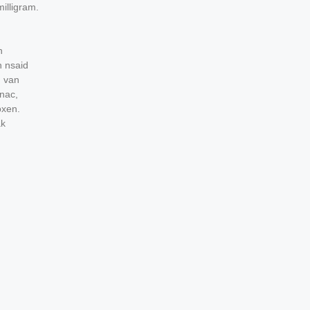
illigram.
n
n nsaid
 van
enac,
oxen.
ak