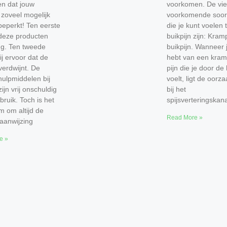
n dat jouw
voorkomen. De vie
 zoveel mogelijk
voorkomende soort
eperkt! Ten eerste
die je kunt voelen 
deze producten
buikpijn zijn: Kra
ing. Ten tweede
buikpijn. Wanneer j
ij ervoor dat de
hebt van een kram
 verdwijnt. De
pijn die je door de
ulpmiddelen bij
voelt, ligt de oorz
zijn vrij onschuldig
bij het
bruik. Toch is het
spijsverteringskana
 om altijd de
Read More »
aanwijzing
e »