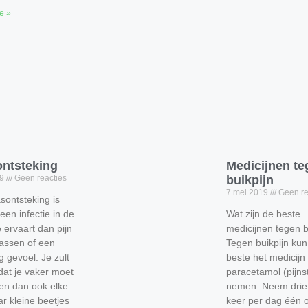
e »
ontsteking
Medicijnen te
19
Geen reacties
buikpijn
7 mei 2019
Geen re
sontsteking is
 een infectie in de
Wat zijn de beste
e ervaart dan pijn
medicijnen tegen b
plassen of een
Tegen buikpijn kun 
g gevoel. Je zult
beste het medicijn
at je vaker moet
paracetamol (pijnsti
en dan ook elke
nemen. Neem drie t
r kleine beetjes
keer per dag één o