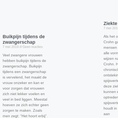
Ziekt
7 mei 20
Buikpijn tijdens de
Als het 
zwangerschap
Crohn ga
7 mei 2019
Geen reacties
mensen o
alle vor
Veel zwangere vrouwen
wijzen n
hebben buikpijn tijdens de
Crohn. H
zwangerschap. Buikpijn
chronis
tijdens een zwangerschap
ontsteki
is vervelend, het maakt de
spijsvert
vrouw onzeker en kan er
deze zie
voor zorgen dat vrouwen
kunnen e
zich niet lekker voelen en
optreden
veel in bed liggen. Meestal
spijsver
hoeven ze zich echter geen
houdt in
zorgen te maken. Zoals
aan
men zegt: “Het hoort erbij”.