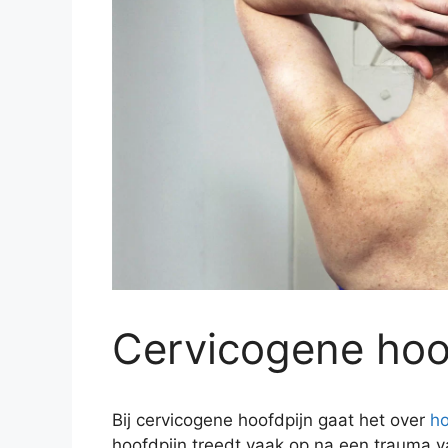
Cervicogene hoo
Bij cervicogene hoofdpijn gaat het over
ho
hoofdpijn treedt vaak op na een trauma v