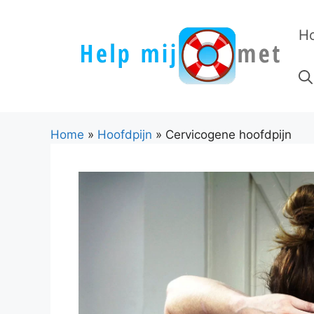
Ga
naar
H
de
inhoud
Home
»
Hoofdpijn
»
Cervicogene hoofdpijn